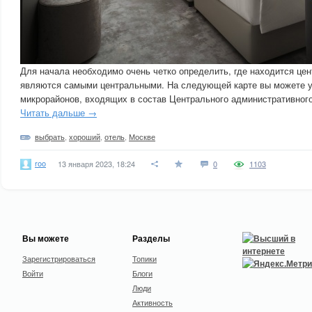
Для начала необходимо очень четко определить, где находится цен
являются самыми центральными. На следующей карте вы можете у
микрорайонов, входящих в состав Центрального административного
Читать дальше →
выбрать
,
хороший
,
отель
,
Москве
roo
13 января 2023, 18:24
0
1103
Вы можете
Разделы
Зарегистрироваться
Топики
Войти
Блоги
Люди
Активность