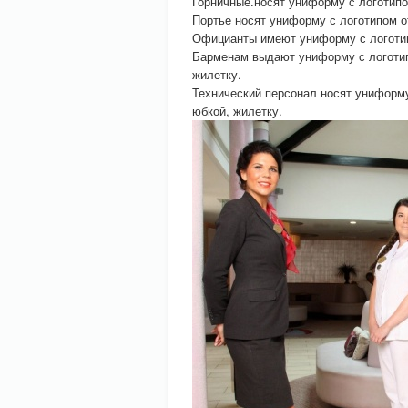
Горничные.носят униформу с логотипо
Портье носят униформу с логотипом о
Официанты имеют униформу с логотип
Барменам выдают униформу с логотип
жилетку.
Технический персонал носят униформу
юбкой, жилетку.