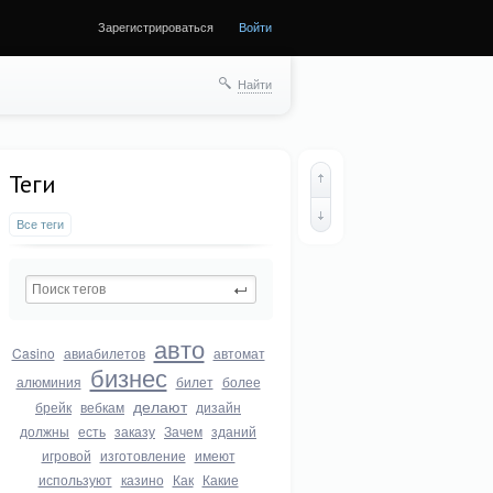
Зарегистрироваться
Войти
Найти
Теги
Все теги
авто
Casino
авиабилетов
автомат
бизнес
алюминия
билет
более
делают
брейк
вебкам
дизайн
должны
есть
заказу
Зачем
зданий
игровой
изготовление
имеют
используют
казино
Как
Какие