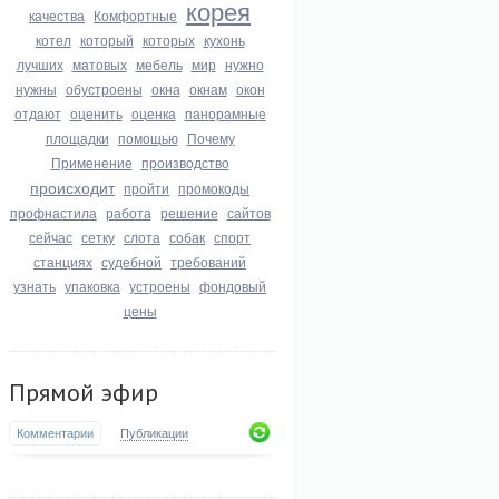
корея
качества
Комфортные
котел
который
которых
кухонь
лучших
матовых
мебель
мир
нужно
нужны
обустроены
окна
окнам
окон
отдают
оценить
оценка
панорамные
площадки
помощью
Почему
Применение
производство
происходит
пройти
промокоды
профнастила
работа
решение
сайтов
сейчас
сетку
слота
собак
спорт
станциях
судебной
требований
узнать
упаковка
устроены
фондовый
цены
Прямой эфир
Комментарии
Публикации