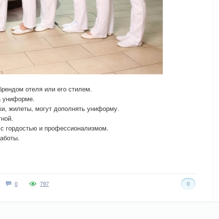
рендом отеля или его стилем.
а униформе.
уки, жилеты, могут дополнять униформу.
ной.
с гордостью и профессионализмом.
аботы.
0
797
0