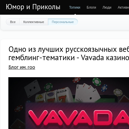
Юмор и Приколы
Топики
Блоги
Люди
Активн
Все
Коллективные
Персональные
Одно из лучших русскоязычных ве
гемблинг-тематики - Vavada казин
Блог им. roo