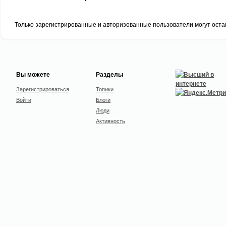
Только зарегистрированные и авторизованные пользователи могут оста
Вы можете
Разделы
Зарегистрироваться
Топики
Войти
Блоги
Люди
Активность