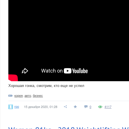
Хорошая гонка, смотрим, кто еще не успел
корея
,
авто
,
бизнес
roo
15 декабря 2020, 01:28
0
4117