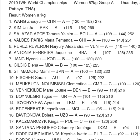
2019 IWF World Championships — Women 87kg Group A — Thursday, 
Pattaya (THA)
Result Women 87kg
1. WANG Zhouyu — CHN — A — (120 — 158) 278
2. KIM Un Ju — PRK — A — (115 — 154) 269
3. SALAZAR ARCE Tamara Yajaira — ECU — A — (108 — 144) 252
4. VALDES PARIS Maria Fernanda — CHI — A — (108 — 143) 251
5. PEREZ REVERON Naryury Alexandra — VEN — A — (110 — 140) 
6. ANTONIA FERREIRA Jaqueline — BRA — B — (107 — 128) 235
7. JANG Hyeonju — KOR — B — (100 — 130) 230
8. CILCIC Elena — MDA — B — (100 — 125) 225
9. SHIMAMOTO Mami — JPN — A — (100 — 122) 222
10. FISCHER Sarah — AUT — A — (97 — 125) 222
11. MEUKEUGNI NOUMBISSI Clementine — CMR — C — (100 — 120)
12. VENNEKILDE Marie Louise — DEN — B — (98 — 118) 216
13. BOYNUEGRI Tugce — TUR — A — (101 — 115) 216
14. TOYCHYYEVA Aysoltan — TKM — B — (96 — 118) 214
15. ERDENEBAT Bilegsaikhan — MGL — C — (95 — 115) 210
16. DAVRONOVA Dolera — UZB — A — (90 — 120) 210
17. KACZMARCZYK Kinga — POL — C — (88 — 120) 208
18. SANTANA PEGUERO Crismery Dominga — DOM — B — (94 — 112
19. RODRIGUEZ MIRANDA Keyshla Ivette — PUR — C — (92 — 112) 
20. BOROS Viktoria — HUN — C — (89 — 110) 199