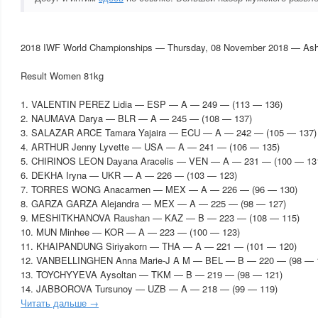
2018 IWF World Championships — Thursday, 08 November 2018 — As
Result Women 81kg
1. VALENTIN PEREZ Lidia — ESP — A — 249 — (113 — 136)
2. NAUMAVA Darya — BLR — A — 245 — (108 — 137)
3. SALAZAR ARCE Tamara Yajaira — ECU — A — 242 — (105 — 137)
4. ARTHUR Jenny Lyvette — USA — A — 241 — (106 — 135)
5. CHIRINOS LEON Dayana Aracelis — VEN — A — 231 — (100 — 13
6. DEKHA Iryna — UKR — A — 226 — (103 — 123)
7. TORRES WONG Anacarmen — MEX — A — 226 — (96 — 130)
8. GARZA GARZA Alejandra — MEX — A — 225 — (98 — 127)
9. MESHITKHANOVA Raushan — KAZ — B — 223 — (108 — 115)
10. MUN Minhee — KOR — A — 223 — (100 — 123)
11. KHAIPANDUNG Siriyakorn — THA — A — 221 — (101 — 120)
12. VANBELLINGHEN Anna Marie-J A M — BEL — B — 220 — (98 — 
13. TOYCHYYEVA Aysoltan — TKM — B — 219 — (98 — 121)
14. JABBOROVA Tursunoy — UZB — A — 218 — (99 — 119)
Читать дальше →