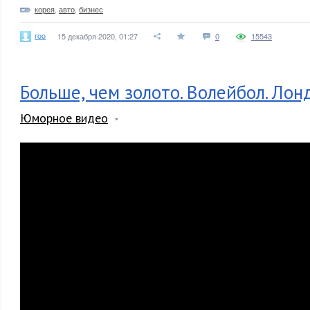
корея
,
авто
,
бизнес
roo
15 декабря 2020, 01:27
0
15543
Больше, чем золото. Волейбол. Лон
Юморное видео