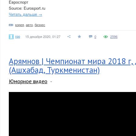
Евроспорт
Source: Eurosport.ru
Читать дальше →
корея
,
авто
,
бизнес
roo
15 декабря 2020, 01:27
0
2596
Арямнов | Чемпионат мира 2018 г, 
(Ашхабад, Туркменистан)
Юморное видео