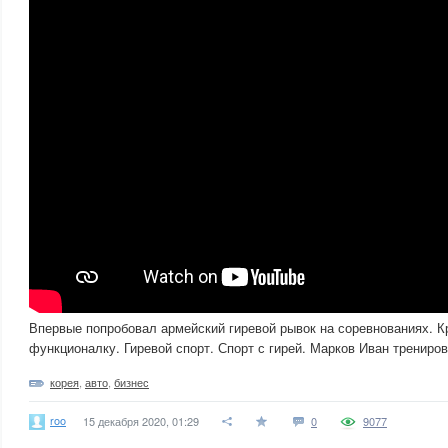
Впервые попробовал армейский гиревой рывок на соревнованиях. К
функционалку. Гиревой спорт. Спорт с гирей. Марков Иван трениров
корея
,
авто
,
бизнес
roo
15 декабря 2020, 01:29
0
9077