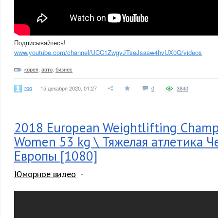
Подписывайтесь!
www.youtube.com/channel/UCC1ZwgvJTseJsaaw4hvUX0Q/videos
корея
,
авто
,
бизнес
roo
15 декабря 2020, 01:27
0
3840
2018 European Weightlifting Champ
Women 53 kg \ Тяжелая атлетика 
Европы [1080]
Юморное видео