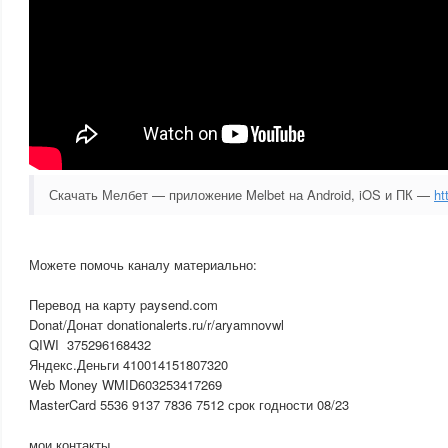
Скачать Мелбет — приложение Melbet на Android, iOS и ПК —
ht
Можете помочь каналу материально:
Перевод на карту paysend.com
Donat/Донат donationalerts.ru/r/aryamnovwl
QIWI 375296168432
Яндекс.Деньги 410014­­151807320
Web Money WMID603253­4172­69
MasterCard 5536 9137 7836 7512 срок годности 08/23
мои контакты