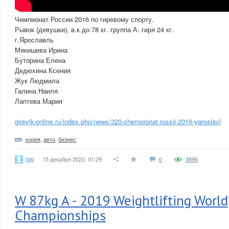
Чемпионат России 2016 по гиревому спорту.
Рывок (девушки), в.к до 78 кг. группа А. гиря 24 кг.
г.Ярославль
Мякишева Ирина
Буторина Елена
Дедюхина Ксения
Жук Людмила
Галина Наиля
Лаптева Мария
girevik-online.ru/index.php/news/320-chempionat-rossii-2016-yaroslavl
корея
,
авто
,
бизнес
roo
15 декабря 2020, 01:29
0
3896
W 87kg A - 2019 Weightlifting World
Championships