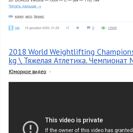
Читать дальше →
корея
,
авто
,
бизнес
roo
15 декабря 2020, 01:29
0
12549
2018 World Weightlifting Champion
kg \ Тяжелая Атлетика. Чемпионат
Юморное видео