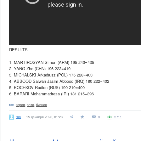
RESULTS
1. MARTIROSYAN Simon (ARM) 195 240=435
2. YANG Zhe (CHN) 196 223=419
3. MICHALSKI Arkadiusz (POL) 175 228=403
4. ABBOOD Salwan Jasim Abbood (IRQ) 180 222=402
5. BOCHKOV Rodion (RUS) 190 210=400
6. BARARI Mohammadreza (IRI) 181 215=396
корея
,
авто
,
бизнес
roo
15 декабря 2020, 01:28
0
2711