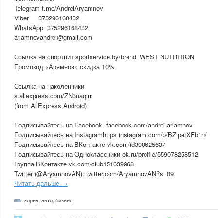
Telegram t.me/AndreiAryamnov
Viber 375296168432
WhatsApp 375296168432
ariamnovandrei@gmail.com
Ссылка на спортпит sportservice.by/brend_WEST NUTRITION
Промокод «Арямнов» скидка 10%
Ссылка на наколенники
s.aliexpress.com/ZN3uaqim
(from AliExpress Android)
Подписывайтесь на Fa­­cebook facebook­­.com/andrei.ariamnov
Подписывайтесь на In­­stagramhttps instagram.com/p/BZlpetXFb1n/
Подписывайтесь на ВК­­онтакте vk.com/id390625637
Подписывайтесь на Од­­ноклассники ok.ru/pr­­ofile/559078258512
Группа ВКонтакте vk.com/club151639968
Twitter (@AryamnovAN): twitter.com/AryamnovAN?s=09
Читать дальше →
корея
,
авто
,
бизнес