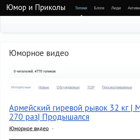
Юмор и Приколы
Топики
Блоги
Люди
Активн
Юморное видео
0
читателей, 4770 топиков
Интересные
Новые
Обсуждаемые
TOP
Просматриваемые
Армейский гиревой рывок 32 кг | 
270 раз| Продышался
Юморное видео