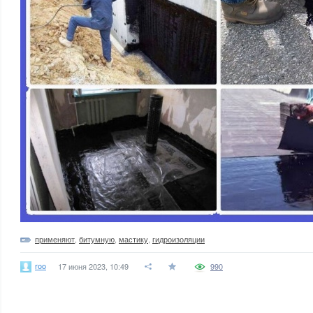
применяют
,
битумную
,
мастику
,
гидроизоляции
roo
17 июня 2023, 10:49
990