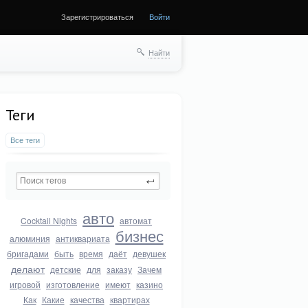
Зарегистрироваться
Войти
Найти
Теги
Все теги
авто
Cocktail Nights
автомат
бизнес
алюминия
антиквариата
бригадами
быть
время
даёт
девушек
делают
детские
для
заказу
Зачем
игровой
изготовление
имеют
казино
Как
Какие
качества
квартирах