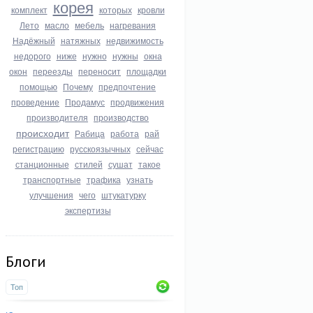
корея
комплект
которых
кровли
Лето
масло
мебель
нагревания
Надёжный
натяжных
недвижимость
недорого
ниже
нужно
нужны
окна
окон
переезды
переносит
площадки
помощью
Почему
предпочтение
проведение
Продамус
продвижения
производителя
производство
происходит
Рабица
работа
рай
регистрацию
русскоязычных
сейчас
станционные
стилей
сушат
такое
транспортные
трафика
узнать
улучшения
чего
штукатурку
экспертизы
Блоги
Топ