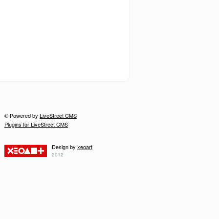
© Powered by
LiveStreet CMS
Plugins for LiveStreet CMS
Design by
xeoart
2012