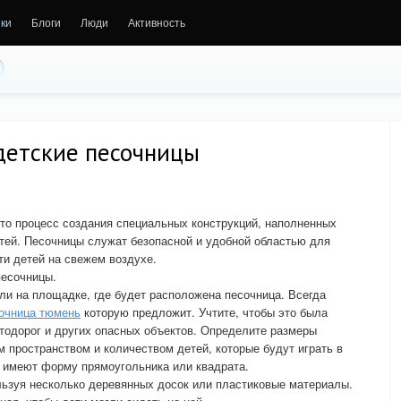
ки
Блоги
Люди
Активность
детские песочницы
то процесс создания специальных конструкций, наполненных
тей. Песочницы служат безопасной и удобной областью для
ти детей на свежем воздухе.
песочницы.
или на площадке, где будет расположена песочница. Всегда
сочница тюмень
которую предложит. Учтите, чтобы это была
втодорог и других опасных объектов. Определите размеры
м пространством и количеством детей, которые будут играть в
 имеют форму прямоугольника или квадрата.
льзуя несколько деревянных досок или пластиковые материалы.