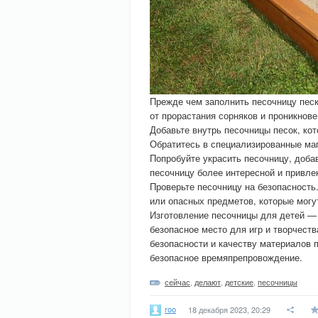
Прежде чем заполнить песочницу песк
от прорастания сорняков и проникнов
Добавьте внутрь песочницы песок, ко
Обратитесь в специализированные маг
Попробуйте украсить песочницу, доба
песочницу более интересной и привле
Проверьте песочницу на безопасность.
или опасных предметов, которые могу
Изготовление песочницы для детей — 
безопасное место для игр и творчест
безопасности и качеству материалов 
безопасное времяпрепровождение.
сейчас
,
делают
,
детские
,
песочницы
roo
18 декабря 2023, 20:29