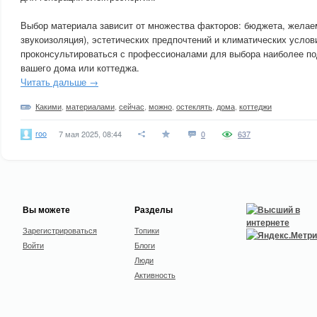
Выбор материала зависит от множества факторов: бюджета, желаем
звукоизоляция), эстетических предпочтений и климатических услов
проконсультироваться с профессионалами для выбора наиболее п
вашего дома или коттеджа.
Читать дальше →
Какими
,
материалами
,
сейчас
,
можно
,
остеклять
,
дома
,
коттеджи
roo
7 мая 2025, 08:44
0
637
Вы можете
Разделы
Зарегистрироваться
Топики
Войти
Блоги
Люди
Активность