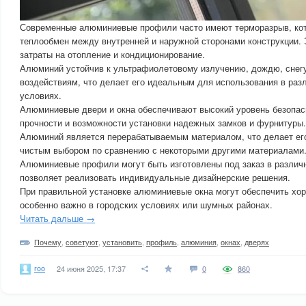
Современные алюминиевые профили часто имеют терморазрыв, ко
теплообмен между внутренней и наружной сторонами конструкции. 
затраты на отопление и кондиционирование.
Алюминий устойчив к ультрафиолетовому излучению, дождю, снег
воздействиям, что делает его идеальным для использования в раз
условиях.
Алюминиевые двери и окна обеспечивают высокий уровень безопас
прочности и возможности установки надежных замков и фурнитуры.
Алюминий является перерабатываемым материалом, что делает его
чистым выбором по сравнению с некоторыми другими материалами
Алюминиевые профили могут быть изготовлены под заказ в различ
позволяет реализовать индивидуальные дизайнерские решения.
При правильной установке алюминиевые окна могут обеспечить хо
особенно важно в городских условиях или шумных районах.
Читать дальше →
Почему
,
советуют
,
установить
,
профиль
,
алюминия
,
окнах
,
дверях
roo
24 июня 2025, 17:37
0
860