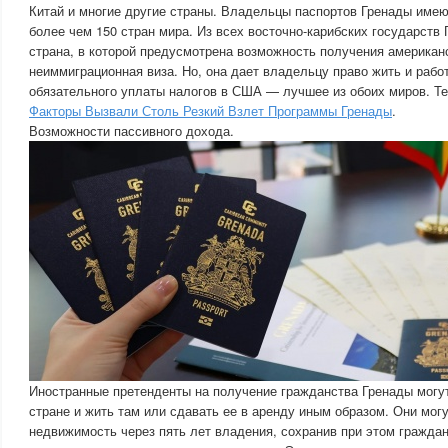
Китай и многие другие страны. Владельцы паспортов Гренады имею
более чем 150 стран мира. Из всех восточно-карибских государств
страна, в которой предусмотрена возможность получения американс
неиммиграционная виза. Но, она дает владельцу право жить и рабо
обязательного уплаты налогов в США — лучшее из обоих миров. Те
Факторы Вызвали Столь Резкий Взлет Программы Гренады
.
Возможности пассивного дохода.
Иностранные претенденты на получение гражданства Гренады могу
стране и жить там или сдавать ее в аренду иным образом. Они мог
недвижимость через пять лет владения, сохранив при этом гражда