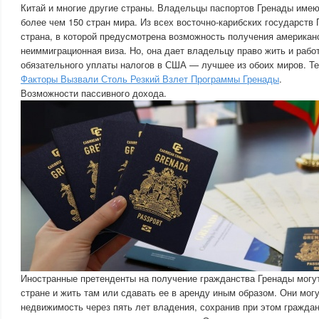
Китай и многие другие страны. Владельцы паспортов Гренады имею
более чем 150 стран мира. Из всех восточно-карибских государств
страна, в которой предусмотрена возможность получения американс
неиммиграционная виза. Но, она дает владельцу право жить и рабо
обязательного уплаты налогов в США — лучшее из обоих миров. Те
Факторы Вызвали Столь Резкий Взлет Программы Гренады
.
Возможности пассивного дохода.
Иностранные претенденты на получение гражданства Гренады могу
стране и жить там или сдавать ее в аренду иным образом. Они мог
недвижимость через пять лет владения, сохранив при этом гражда